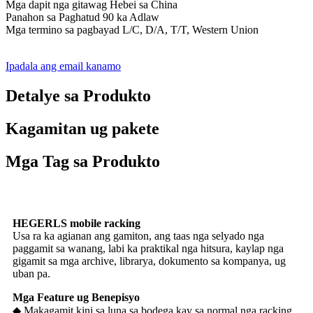
Mga dapit nga gitawag Hebei sa China
Panahon sa Paghatud 90 ka Adlaw
Mga termino sa pagbayad L/C, D/A, T/T, Western Union
Ipadala ang email kanamo
Detalye sa Produkto
Kagamitan ug pakete
Mga Tag sa Produkto
HEGERLS mobile racking
Usa ra ka agianan ang gamiton, ang taas nga selyado nga
paggamit sa wanang, labi ka praktikal nga hitsura, kaylap nga
gigamit sa mga archive, librarya, dokumento sa kompanya, ug
uban pa.
Mga Feature ug Benepisyo
◆ Makagamit kini sa luna sa bodega kay sa normal nga racking.