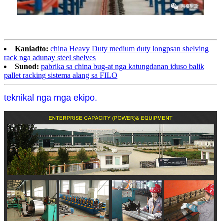
Kaniadto:
china Heavy Duty medium duty longpsan shelving
rack nga adunay steel shelves
Sunod:
pabrika sa china bug-at nga katungdanan iduso balik
pallet racking sistema alang sa FILO
teknikal nga mga ekipo.