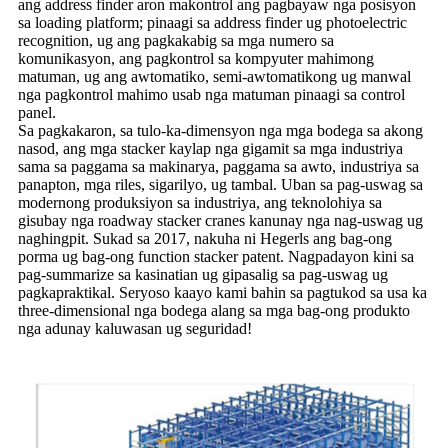
ang address finder aron makontrol ang pagbayaw nga posisyon
sa loading platform; pinaagi sa address finder ug photoelectric
recognition, ug ang pagkakabig sa mga numero sa
komunikasyon, ang pagkontrol sa kompyuter mahimong
matuman, ug ang awtomatiko, semi-awtomatikong ug manwal
nga pagkontrol mahimo usab nga matuman pinaagi sa control
panel.
Sa pagkakaron, sa tulo-ka-dimensyon nga mga bodega sa akong
nasod, ang mga stacker kaylap nga gigamit sa mga industriya
sama sa paggama sa makinarya, paggama sa awto, industriya sa
panapton, mga riles, sigarilyo, ug tambal. Uban sa pag-uswag sa
modernong produksiyon sa industriya, ang teknolohiya sa
gisubay nga roadway stacker cranes kanunay nga nag-uswag ug
naghingpit. Sukad sa 2017, nakuha ni Hegerls ang bag-ong
porma ug bag-ong function stacker patent. Nagpadayon kini sa
pag-summarize sa kasinatian ug gipasalig sa pag-uswag ug
pagkapraktikal. Seryoso kaayo kami bahin sa pagtukod sa usa ka
three-dimensional nga bodega alang sa mga bag-ong produkto
nga adunay kaluwasan ug seguridad!