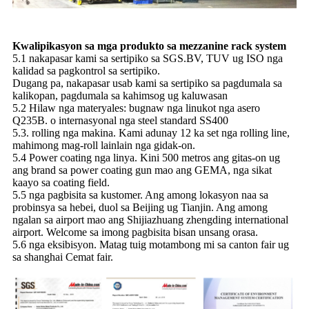
Kwalipikasyon sa mga produkto sa mezzanine rack system
5.1 nakapasar kami sa sertipiko sa SGS.BV, TUV ug ISO nga
kalidad sa pagkontrol sa sertipiko.
Dugang pa, nakapasar usab kami sa sertipiko sa pagdumala sa
kalikopan, pagdumala sa kahimsog ug kaluwasan
5.2 Hilaw nga materyales: bugnaw nga linukot nga asero
Q235B. o internasyonal nga steel standard SS400
5.3. rolling nga makina. Kami adunay 12 ka set nga rolling line,
mahimong mag-roll lainlain nga gidak-on.
5.4 Power coating nga linya. Kini 500 metros ang gitas-on ug
ang brand sa power coating gun mao ang GEMA, nga sikat
kaayo sa coating field.
5.5 nga pagbisita sa kustomer. Ang among lokasyon naa sa
probinsya sa hebei, duol sa Beijing ug Tianjin. Ang among
ngalan sa airport mao ang Shijiazhuang zhengding international
airport. Welcome sa imong pagbisita bisan unsang orasa.
5.6 nga eksibisyon. Matag tuig motambong mi sa canton fair ug
sa shanghai Cemat fair.