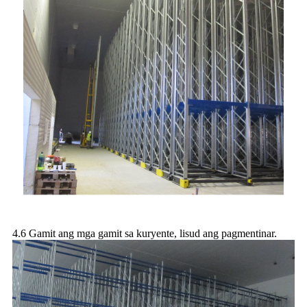
4.6 Gamit ang mga gamit sa kuryente, lisud ang pagmentinar.