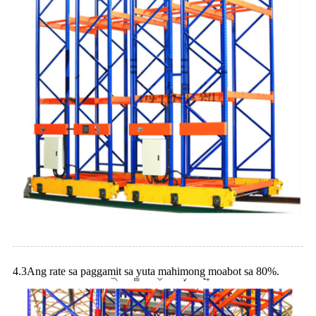
4.3Ang rate sa paggamit sa yuta mahimong moabot sa 80%.