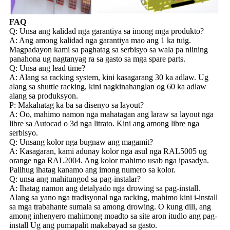
FAQ
Q: Unsa ang kalidad nga garantiya sa imong mga produkto?
A: Ang among kalidad nga garantiya mao ang 1 ka tuig.
Magpadayon kami sa paghatag sa serbisyo sa wala pa niining
panahona ug nagtanyag ra sa gasto sa mga spare parts.
Q: Unsa ang lead time?
A: Alang sa racking system, kini kasagarang 30 ka adlaw. Ug
alang sa shuttle racking, kini nagkinahanglan og 60 ka adlaw
alang sa produksyon.
P: Makahatag ka ba sa disenyo sa layout?
A: Oo, mahimo namon nga mahatagan ang laraw sa layout nga
libre sa Autocad o 3d nga litrato. Kini ang among libre nga
serbisyo.
Q: Unsang kolor nga bugnaw ang magamit?
A: Kasagaran, kami adunay kolor nga asul nga RAL5005 ug
orange nga RAL2004. Ang kolor mahimo usab nga ipasadya.
Palihug ihatag kanamo ang imong numero sa kolor.
Q: unsa ang mahitungod sa pag-instalar?
A: Ihatag namon ang detalyado nga drowing sa pag-install.
Alang sa yano nga tradisyonal nga racking, mahimo kini i-install
sa mga trabahante sumala sa among drowing. O kung dili, ang
among inhenyero mahimong moadto sa site aron itudlo ang pag-
install Ug ang pumapalit makabayad sa gasto.