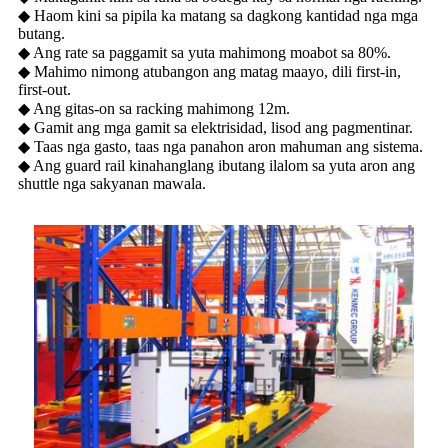
◆ Haom kini sa pipila ka matang sa dagkong kantidad nga mga
butang.
◆ Ang rate sa paggamit sa yuta mahimong moabot sa 80%.
◆ Mahimo nimong atubangon ang matag maayo, dili first-in,
first-out.
◆ Ang gitas-on sa racking mahimong 12m.
◆ Gamit ang mga gamit sa elektrisidad, lisod ang pagmentinar.
◆ Taas nga gasto, taas nga panahon aron mahuman ang sistema.
◆ Ang guard rail kinahanglang ibutang ilalom sa yuta aron ang
shuttle nga sakyanan mawala.