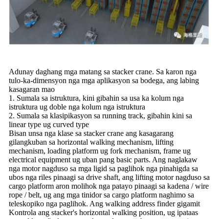
Adunay daghang mga matang sa stacker crane. Sa karon nga
tulo-ka-dimensyon nga mga aplikasyon sa bodega, ang labing
kasagaran mao
1. Sumala sa istruktura, kini gibahin sa usa ka kolum nga
istruktura ug doble nga kolum nga istruktura
2. Sumala sa klasipikasyon sa running track, gibahin kini sa
linear type ug curved type
Bisan unsa nga klase sa stacker crane ang kasagarang
gilangkuban sa horizontal walking mechanism, lifting
mechanism, loading platform ug fork mechanism, frame ug
electrical equipment ug uban pang basic parts. Ang naglakaw
nga motor nagduso sa mga ligid sa paglihok nga pinahigda sa
ubos nga riles pinaagi sa drive shaft, ang lifting motor nagduso sa
cargo platform aron molihok nga patayo pinaagi sa kadena / wire
rope / belt, ug ang mga tinidor sa cargo platform naghimo sa
teleskopiko nga paglihok. Ang walking address finder gigamit
Kontrola ang stacker's horizontal walking position, ug ipataas