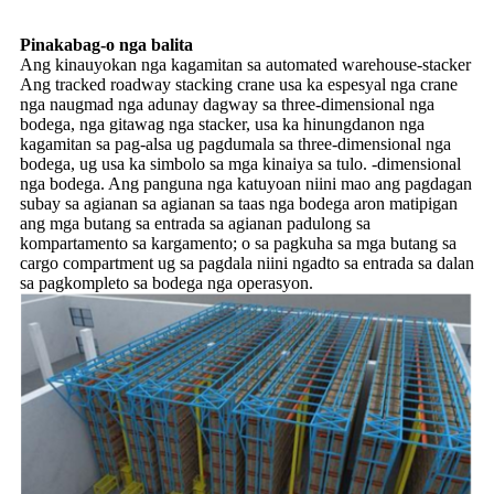
Pinakabag-o nga balita
Ang kinauyokan nga kagamitan sa automated warehouse-stacker
Ang tracked roadway stacking crane usa ka espesyal nga crane
nga naugmad nga adunay dagway sa three-dimensional nga
bodega, nga gitawag nga stacker, usa ka hinungdanon nga
kagamitan sa pag-alsa ug pagdumala sa three-dimensional nga
bodega, ug usa ka simbolo sa mga kinaiya sa tulo. -dimensional
nga bodega. Ang panguna nga katuyoan niini mao ang pagdagan
subay sa agianan sa agianan sa taas nga bodega aron matipigan
ang mga butang sa entrada sa agianan padulong sa
kompartamento sa kargamento; o sa pagkuha sa mga butang sa
cargo compartment ug sa pagdala niini ngadto sa entrada sa dalan
sa pagkompleto sa bodega nga operasyon.