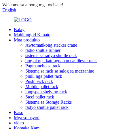
Welcome sa among mga website!
English
Balay
Mahitungod Kanato
Mga produkto
Awtomatikong stacker crane
radio shuttle runner
sistema sa radyo shuttle rack
bug-at nga katungdanan cantilever rack
Pagmaneho sa rack
Sistema sa rack sa salog sa mezzanine
pinili nga pallet rack
Push back rack
Mobile pallet rack
longspan shelving rack
Steel pallet rack
Sistema sa Storage Racks
radyo shuttle pallet rack
Kaso
Mga solusyon
video
Kontaka Kami