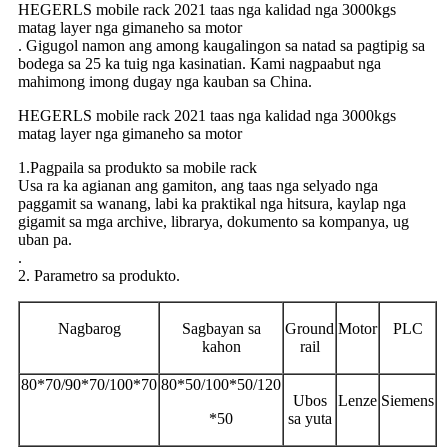
HEGERLS mobile rack 2021 taas nga kalidad nga 3000kgs
matag layer nga gimaneho sa motor
. Gigugol namon ang among kaugalingon sa natad sa pagtipig sa
bodega sa 25 ka tuig nga kasinatian. Kami nagpaabut nga
mahimong imong dugay nga kauban sa China.
HEGERLS mobile rack 2021 taas nga kalidad nga 3000kgs
matag layer nga gimaneho sa motor
1.Pagpaila sa produkto sa mobile rack
Usa ra ka agianan ang gamiton, ang taas nga selyado nga
paggamit sa wanang, labi ka praktikal nga hitsura, kaylap nga
gigamit sa mga archive, librarya, dokumento sa kompanya, ug
uban pa.
.
2. Parametro sa produkto.
Nagbarog
Sagbayan sa
Ground
Motor
PLC
kahon
rail
80*70/90*70/100*70
80*50/100*50/120
Ubos
Lenze
Siemens
*50
sa yuta