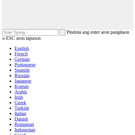
Pindota ang enter aron pangitaon
o ESC aron tapuson
English
French
German
Portuguese
Spanish
Russian
Japanese
Korean
Arabic
Irish
Greek
Turkish
Italian
Danish
Romanian
Indonesian