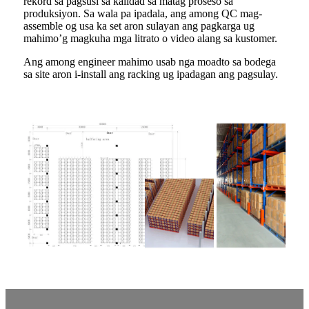
rekord sa pagsusi sa kalidad sa matag proseso sa
produksiyon. Sa wala pa ipadala, ang among QC mag-
assemble og usa ka set aron sulayan ang pagkarga ug
mahimo’g magkuha mga litrato o video alang sa kustomer.
Ang among engineer mahimo usab nga moadto sa bodega
sa site aron i-install ang racking ug ipadagan ang pagsulay.