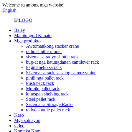
Welcome sa among mga website!
English
Balay
Mahitungod Kanato
Mga produkto
Awtomatikong stacker crane
radio shuttle runner
sistema sa radyo shuttle rack
bug-at nga katungdanan cantilever rack
Pagmaneho sa rack
Sistema sa rack sa salog sa mezzanine
pinili nga pallet rack
Push back rack
Mobile pallet rack
longspan shelving rack
Steel pallet rack
Sistema sa Storage Racks
radyo shuttle pallet rack
Kaso
Mga solusyon
video
Kontaka Kami