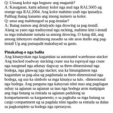
Q: Unsang kolor nga bugnaw ang magamit?
A: Kasagaran, kami adunay kolor nga asul nga RAL5005 ug
orange nga RAL2004. Ang kolor mahimo usab nga ipasadya.
Palihug ihatag kanamo ang imong numero sa kolor.
Q: unsa ang mahitungod sa pag-instalar?
A: Ihatag namon ang detalyado nga drowing sa pag-install.
Alang sa yano nga tradisyonal nga racking, mahimo kini i-install
sa mga trabahante sumala sa among drowing. O kung dili, ang
among inhenyero mahimong moadto sa site aron itudlo ang pag-
install Ug ang pumapalit makabayad sa gasto.
Pinakabag-o nga balita
Ang kinauyokan nga kagamitan sa automated warehouse-stacker
Ang tracked roadway stacking crane usa ka espesyal nga crane
nga naugmad nga adunay dagway sa three-dimensional nga
bodega, nga gitawag nga stacker, usa ka hinungdanon nga
kagamitan sa pag-alsa ug pagdumala sa three-dimensional nga
bodega, ug usa ka simbolo sa mga kinaiya sa tulo. -dimensional
nga bodega. Ang panguna nga katuyoan niini mao ang pagdagan
subay sa agianan sa agianan sa taas nga bodega aron matipigan
ang mga butang sa entrada sa agianan padulong sa
kompartamento sa kargamento; o sa pagkuha sa mga butang sa
cargo compartment ug sa pagdala niini ngadto sa entrada sa dalan
sa pagkompleto sa bodega nga operasyon.