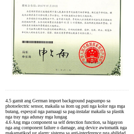
4.5 gamit ang German import background pagsumpo sa
photoelectric sensor, makaila sa itom ug puti nga kolor nga mga
butang, espesyal nga pamaagi sa pag-instalar makaila sa plastik
nga tray nga adunay mga lungag
4.6 Ang mga component sa self detection function, sa higayon
nga ang component failure o damage, ang device awtomatik nga
makamatikod ug alarm; sistema sa anti-interference nga abilidad,