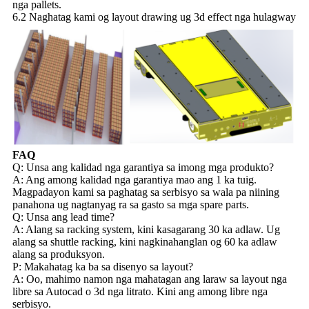
nga pallets.
6.2 Naghatag kami og layout drawing ug 3d effect nga hulagway
FAQ
Q: Unsa ang kalidad nga garantiya sa imong mga produkto?
A: Ang among kalidad nga garantiya mao ang 1 ka tuig.
Magpadayon kami sa paghatag sa serbisyo sa wala pa niining
panahona ug nagtanyag ra sa gasto sa mga spare parts.
Q: Unsa ang lead time?
A: Alang sa racking system, kini kasagarang 30 ka adlaw. Ug
alang sa shuttle racking, kini nagkinahanglan og 60 ka adlaw
alang sa produksyon.
P: Makahatag ka ba sa disenyo sa layout?
A: Oo, mahimo namon nga mahatagan ang laraw sa layout nga
libre sa Autocad o 3d nga litrato. Kini ang among libre nga
serbisyo.