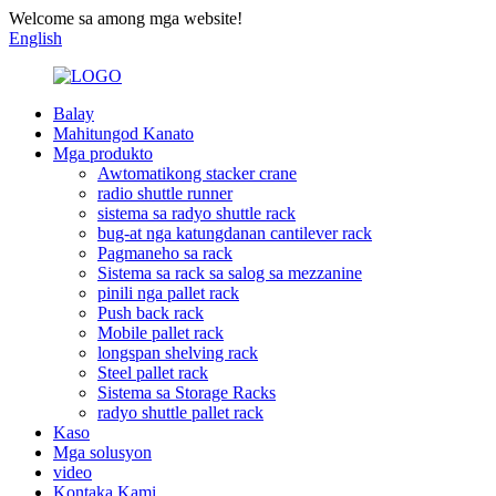
Welcome sa among mga website!
English
Balay
Mahitungod Kanato
Mga produkto
Awtomatikong stacker crane
radio shuttle runner
sistema sa radyo shuttle rack
bug-at nga katungdanan cantilever rack
Pagmaneho sa rack
Sistema sa rack sa salog sa mezzanine
pinili nga pallet rack
Push back rack
Mobile pallet rack
longspan shelving rack
Steel pallet rack
Sistema sa Storage Racks
radyo shuttle pallet rack
Kaso
Mga solusyon
video
Kontaka Kami