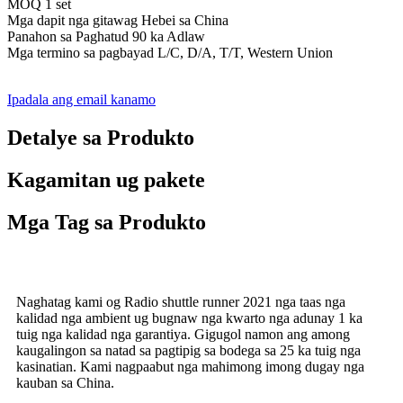
MOQ 1 set
Mga dapit nga gitawag Hebei sa China
Panahon sa Paghatud 90 ka Adlaw
Mga termino sa pagbayad L/C, D/A, T/T, Western Union
Ipadala ang email kanamo
Detalye sa Produkto
Kagamitan ug pakete
Mga Tag sa Produkto
Naghatag kami og Radio shuttle runner 2021 nga taas nga
kalidad nga ambient ug bugnaw nga kwarto nga adunay 1 ka
tuig nga kalidad nga garantiya. Gigugol namon ang among
kaugalingon sa natad sa pagtipig sa bodega sa 25 ka tuig nga
kasinatian. Kami nagpaabut nga mahimong imong dugay nga
kauban sa China.