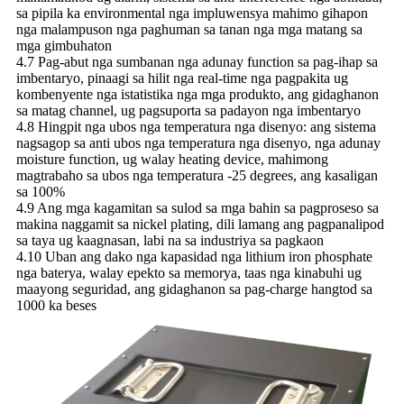
sa pipila ka environmental nga impluwensya mahimo gihapon
nga malampuson nga paghuman sa tanan nga mga matang sa
mga gimbuhaton
4.7 Pag-abut nga sumbanan nga adunay function sa pag-ihap sa
imbentaryo, pinaagi sa hilit nga real-time nga pagpakita ug
kombenyente nga istatistika nga mga produkto, ang gidaghanon
sa matag channel, ug pagsuporta sa padayon nga imbentaryo
4.8 Hingpit nga ubos nga temperatura nga disenyo: ang sistema
nagsagop sa anti ubos nga temperatura nga disenyo, nga adunay
moisture function, ug walay heating device, mahimong
magtrabaho sa ubos nga temperatura -25 degrees, ang kasaligan
sa 100%
4.9 Ang mga kagamitan sa sulod sa mga bahin sa pagproseso sa
makina naggamit sa nickel plating, dili lamang ang pagpanalipod
sa taya ug kaagnasan, labi na sa industriya sa pagkaon
4.10 Uban ang dako nga kapasidad nga lithium iron phosphate
nga baterya, walay epekto sa memorya, taas nga kinabuhi ug
maayong seguridad, ang gidaghanon sa pag-charge hangtod sa
1000 ka beses