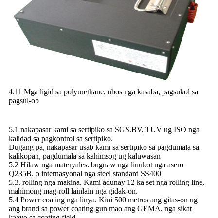
4.11 Mga ligid sa polyurethane, ubos nga kasaba, pagsukol sa
pagsul-ob
5.1 nakapasar kami sa sertipiko sa SGS.BV, TUV ug ISO nga
kalidad sa pagkontrol sa sertipiko.
Dugang pa, nakapasar usab kami sa sertipiko sa pagdumala sa
kalikopan, pagdumala sa kahimsog ug kaluwasan
5.2 Hilaw nga materyales: bugnaw nga linukot nga asero
Q235B. o internasyonal nga steel standard SS400
5.3. rolling nga makina. Kami adunay 12 ka set nga rolling line,
mahimong mag-roll lainlain nga gidak-on.
5.4 Power coating nga linya. Kini 500 metros ang gitas-on ug
ang brand sa power coating gun mao ang GEMA, nga sikat
kaayo sa coating field.