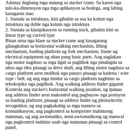
Adunay daghang mga matang sa stacker crane. Sa karon nga
tulo-ka-dimensyon nga mga aplikasyon sa bodega, ang labing
kasagaran mao
1. Sumala sa istruktura, kini gibahin sa usa ka kolum nga
istruktura ug doble nga kolum nga istruktura
2. Sumala sa klasipikasyon sa running track, gibahin kini sa
linear type ug curved type
Bisan unsa nga klase sa stacker crane ang kasagarang
gilangkuban sa horizontal walking mechanism, lifting
mechanism, loading platform ug fork mechanism, frame ug
electrical equipment ug uban pang basic parts. Ang naglakaw
nga motor nagduso sa mga ligid sa paglihok nga pinahigda sa
ubos nga riles pinaagi sa drive shaft, ang lifting motor nagduso sa
cargo platform aron molihok nga patayo pinaagi sa kadena / wire
rope / belt, ug ang mga tinidor sa cargo platform naghimo sa
teleskopiko nga paglihok. Ang walking address finder gigamit
Kontrola ang stacker's horizontal walking position, ug ipataas
ang address finder aron makontrol ang pagbayaw nga posisyon
sa loading platform; pinaagi sa address finder ug photoelectric
recognition, ug ang pagkakabig sa mga numero sa
komunikasyon, ang pagkontrol sa kompyuter mahimong
matuman, ug ang awtomatiko, semi-awtomatikong ug manwal
nga pagkontrol mahimo usab nga matuman pinaagi sa control
panel.