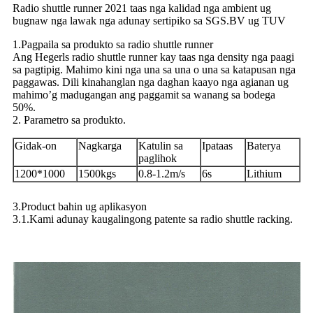
Radio shuttle runner 2021 taas nga kalidad nga ambient ug
bugnaw nga lawak nga adunay sertipiko sa SGS.BV ug TUV
1.Pagpaila sa produkto sa radio shuttle runner
Ang Hegerls radio shuttle runner kay taas nga density nga paagi
sa pagtipig. Mahimo kini nga una sa una o una sa katapusan nga
paggawas. Dili kinahanglan nga daghan kaayo nga agianan ug
mahimo’g madugangan ang paggamit sa wanang sa bodega
50%.
2. Parametro sa produkto.
Gidak-on
Nagkarga
Katulin sa
Ipataas
Baterya
paglihok
1200*1000
1500kgs
0.8-1.2m/s
6s
Lithium
3.Product bahin ug aplikasyon
3.1.Kami adunay kaugalingong patente sa radio shuttle racking.