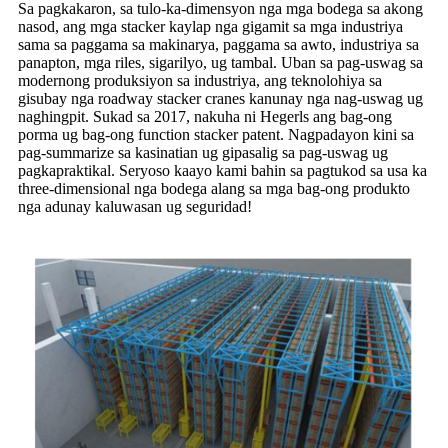
Sa pagkakaron, sa tulo-ka-dimensyon nga mga bodega sa akong
nasod, ang mga stacker kaylap nga gigamit sa mga industriya
sama sa paggama sa makinarya, paggama sa awto, industriya sa
panapton, mga riles, sigarilyo, ug tambal. Uban sa pag-uswag sa
modernong produksiyon sa industriya, ang teknolohiya sa
gisubay nga roadway stacker cranes kanunay nga nag-uswag ug
naghingpit. Sukad sa 2017, nakuha ni Hegerls ang bag-ong
porma ug bag-ong function stacker patent. Nagpadayon kini sa
pag-summarize sa kasinatian ug gipasalig sa pag-uswag ug
pagkapraktikal. Seryoso kaayo kami bahin sa pagtukod sa usa ka
three-dimensional nga bodega alang sa mga bag-ong produkto
nga adunay kaluwasan ug seguridad!