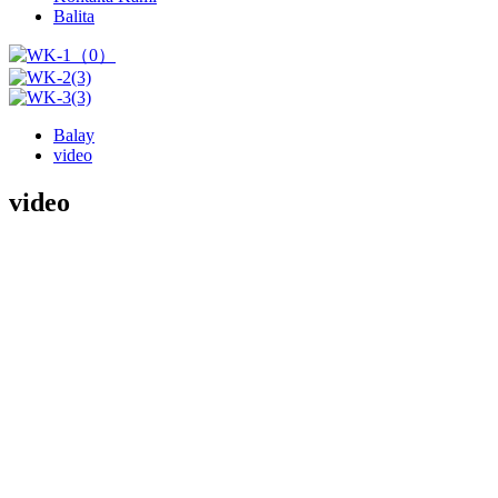
Balita
Balay
video
video