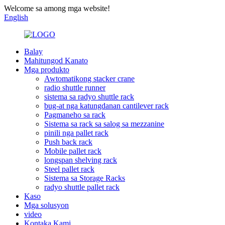
Welcome sa among mga website!
English
Balay
Mahitungod Kanato
Mga produkto
Awtomatikong stacker crane
radio shuttle runner
sistema sa radyo shuttle rack
bug-at nga katungdanan cantilever rack
Pagmaneho sa rack
Sistema sa rack sa salog sa mezzanine
pinili nga pallet rack
Push back rack
Mobile pallet rack
longspan shelving rack
Steel pallet rack
Sistema sa Storage Racks
radyo shuttle pallet rack
Kaso
Mga solusyon
video
Kontaka Kami