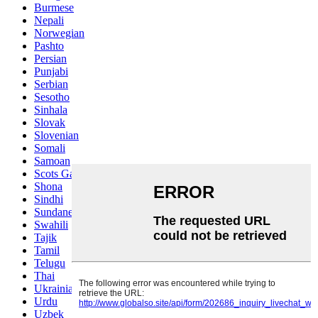
Burmese
Nepali
Norwegian
Pashto
Persian
Punjabi
Serbian
Sesotho
Sinhala
Slovak
Slovenian
Somali
Samoan
Scots Gaelic
Shona
Sindhi
Sundanese
Swahili
Tajik
Tamil
Telugu
Thai
Ukrainian
Urdu
Uzbek