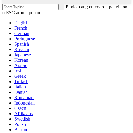
Pindota ang enter aron pangitaon
o ESC aron tapuson
English
French
German
Portuguese
Spanish
Russian
Japanese
Korean
Arabic
Irish
Greek
Turkish
Italian
Danish
Romanian
Indonesian
Czech
Afrikaans
Swedish
Polish
Basque