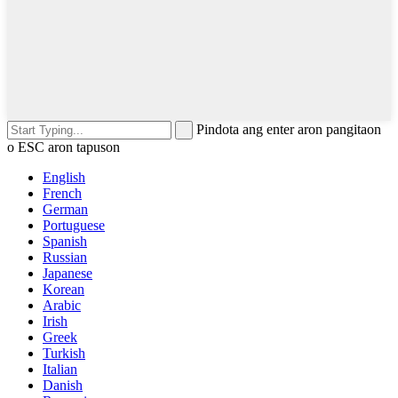
Pindota ang enter aron pangitaon
o ESC aron tapuson
English
French
German
Portuguese
Spanish
Russian
Japanese
Korean
Arabic
Irish
Greek
Turkish
Italian
Danish