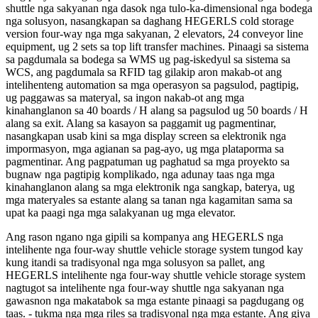
shuttle nga sakyanan nga dasok nga tulo-ka-dimensional nga bodega
nga solusyon, nasangkapan sa daghang HEGERLS cold storage
version four-way nga mga sakyanan, 2 elevators, 24 conveyor line
equipment, ug 2 sets sa top lift transfer machines. Pinaagi sa sistema
sa pagdumala sa bodega sa WMS ug pag-iskedyul sa sistema sa
WCS, ang pagdumala sa RFID tag gilakip aron makab-ot ang
intelihenteng automation sa mga operasyon sa pagsulod, pagtipig,
ug paggawas sa materyal, sa ingon nakab-ot ang mga
kinahanglanon sa 40 boards / H alang sa pagsulod ug 50 boards / H
alang sa exit. Alang sa kasayon ​​​​sa paggamit ug pagmentinar,
nasangkapan usab kini sa mga display screen sa elektronik nga
impormasyon, mga agianan sa pag-ayo, ug mga plataporma sa
pagmentinar. Ang pagpatuman ug paghatud sa mga proyekto sa
bugnaw nga pagtipig komplikado, nga adunay taas nga mga
kinahanglanon alang sa mga elektronik nga sangkap, baterya, ug
mga materyales sa estante alang sa tanan nga kagamitan sama sa
upat ka paagi nga mga salakyanan ug mga elevator.
Ang rason ngano nga gipili sa kompanya ang HEGERLS nga
intelihente nga four-way shuttle vehicle storage system tungod kay
kung itandi sa tradisyonal nga mga solusyon sa pallet, ang
HEGERLS intelihente nga four-way shuttle vehicle storage system
nagtugot sa intelihente nga four-way shuttle nga sakyanan nga
gawasnon nga makatabok sa mga estante pinaagi sa pagdugang og
taas. - tukma nga mga riles sa tradisyonal nga mga estante. Ang giya