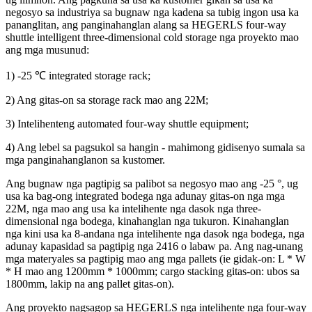
negosyo sa industriya sa bugnaw nga kadena sa tubig ingon usa ka
pananglitan, ang panginahanglan alang sa HEGERLS four-way
shuttle intelligent three-dimensional cold storage nga proyekto mao
ang mga musunud:
1) -25 ℃ integrated storage rack;
2) Ang gitas-on sa storage rack mao ang 22M;
3) Intelihenteng automated four-way shuttle equipment;
4) Ang lebel sa pagsukol sa hangin - mahimong gidisenyo sumala sa
mga panginahanglanon sa kustomer.
Ang bugnaw nga pagtipig sa palibot sa negosyo mao ang -25 °, ug
usa ka bag-ong integrated bodega nga adunay gitas-on nga mga
22M, nga mao ang usa ka intelihente nga dasok nga three-
dimensional nga bodega, kinahanglan nga tukuron. Kinahanglan
nga kini usa ka 8-andana nga intelihente nga dasok nga bodega, nga
adunay kapasidad sa pagtipig nga 2416 o labaw pa. Ang nag-unang
mga materyales sa pagtipig mao ang mga pallets (ie gidak-on: L * W
* H mao ang 1200mm * 1000mm; cargo stacking gitas-on: ubos sa
1800mm, lakip na ang pallet gitas-on).
Ang proyekto nagsagop sa HEGERLS nga intelihente nga four-way