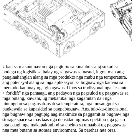
Uban sa makanunayon nga pagtubo sa kinatibuk-ang sukod sa
bodega ug logistik sa balay ug sa gawas sa nasud, ingon man ang
panginahanglan alang sa mga produkto nga mubu nga temperatura,
ang potensyal alang sa mga aplikasyon sa bugnaw nga kadena sa
merkado kanunay nga gipagawas. Ubos sa tradisyonal nga "estante
+ forklift" nga pamaagi, ang padayon nga pagsulod ug paggawas sa
mga butang, kawani, ug mekanikal nga kagamitan dali nga
hinungdan sa pag-usab-usab sa temperatura, nga mosangpot sa
pagkawala sa kapasidad sa pagpabugnaw. Ang tulo-ka-dimensional
nga bugnaw nga pagtipig nag-maximize sa paggamit sa bugnaw nga
storage space sa mas taas nga densidad ug mas epektibo nga gasto
nga paagi, nga makapakunhod sa epekto sa umaabot ug paggawas
nga mga butang sa storage environment. Sa parehas nga oras,