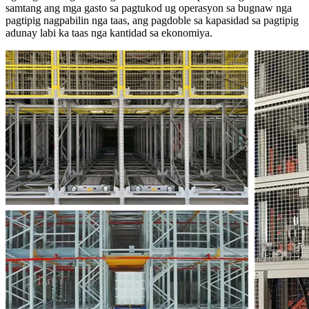
samtang ang mga gasto sa pagtukod ug operasyon sa bugnaw nga
pagtipig nagpabilin nga taas, ang pagdoble sa kapasidad sa pagtipig
adunay labi ka taas nga kantidad sa ekonomiya.