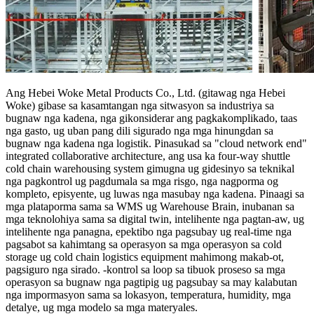
Ang Hebei Woke Metal Products Co., Ltd. (gitawag nga Hebei
Woke) gibase sa kasamtangan nga sitwasyon sa industriya sa
bugnaw nga kadena, nga gikonsiderar ang pagkakomplikado, taas
nga gasto, ug uban pang dili sigurado nga mga hinungdan sa
bugnaw nga kadena nga logistik. Pinasukad sa "cloud network end"
integrated collaborative architecture, ang usa ka four-way shuttle
cold chain warehousing system gimugna ug gidesinyo sa teknikal
nga pagkontrol ug pagdumala sa mga risgo, nga nagporma og
kompleto, episyente, ug luwas nga masubay nga kadena. Pinaagi sa
mga plataporma sama sa WMS ug Warehouse Brain, inubanan sa
mga teknolohiya sama sa digital twin, intelihente nga pagtan-aw, ug
intelihente nga panagna, epektibo nga pagsubay ug real-time nga
pagsabot sa kahimtang sa operasyon sa mga operasyon sa cold
storage ug cold chain logistics equipment mahimong makab-ot,
pagsiguro nga sirado. -kontrol sa loop sa tibuok proseso sa mga
operasyon sa bugnaw nga pagtipig ug pagsubay sa may kalabutan
nga impormasyon sama sa lokasyon, temperatura, humidity, mga
detalye, ug mga modelo sa mga materyales.