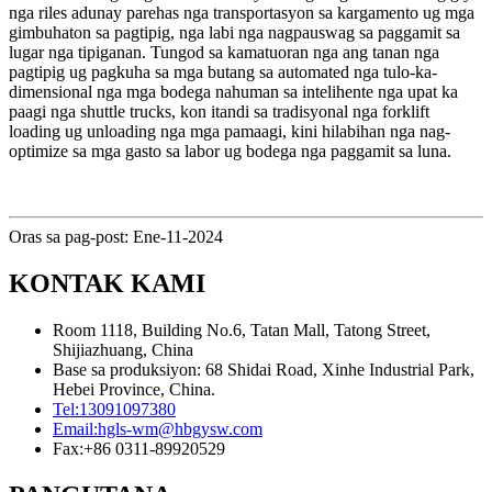
nga riles adunay parehas nga transportasyon sa kargamento ug mga
gimbuhaton sa pagtipig, nga labi nga nagpauswag sa paggamit sa
lugar nga tipiganan. Tungod sa kamatuoran nga ang tanan nga
pagtipig ug pagkuha sa mga butang sa automated nga tulo-ka-
dimensional nga mga bodega nahuman sa intelihente nga upat ka
paagi nga shuttle trucks, kon itandi sa tradisyonal nga forklift
loading ug unloading nga mga pamaagi, kini hilabihan nga nag-
optimize sa mga gasto sa labor ug bodega nga paggamit sa luna.
Oras sa pag-post: Ene-11-2024
KONTAK KAMI
Room 1118, Building No.6, Tatan Mall, Tatong Street,
Shijiazhuang, China
Base sa produksiyon: 68 Shidai Road, Xinhe Industrial Park,
Hebei Province, China.
Tel:
13091097380
Email:
hgls-wm@hbgysw.com
Fax:
+86 0311-89920529