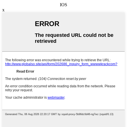
IOS
x