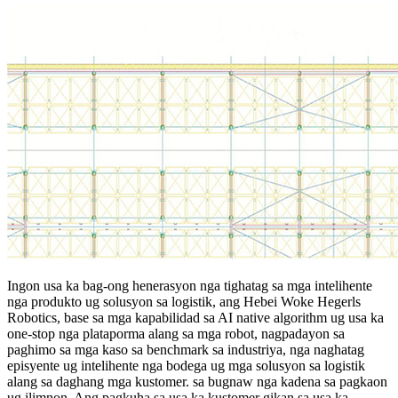
Ingon usa ka bag-ong henerasyon nga tighatag sa mga intelihente
nga produkto ug solusyon sa logistik, ang Hebei Woke Hegerls
Robotics, base sa mga kapabilidad sa AI native algorithm ug usa ka
one-stop nga plataporma alang sa mga robot, nagpadayon sa
paghimo sa mga kaso sa benchmark sa industriya, nga naghatag
episyente ug intelihente nga bodega ug mga solusyon sa logistik
alang sa daghang mga kustomer. sa bugnaw nga kadena sa pagkaon
ug ilimnon. Ang pagkuha sa usa ka kustomer gikan sa usa ka