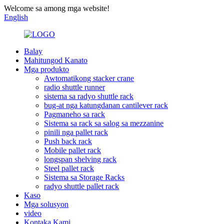
Welcome sa among mga website!
English
Balay
Mahitungod Kanato
Mga produkto
Awtomatikong stacker crane
radio shuttle runner
sistema sa radyo shuttle rack
bug-at nga katungdanan cantilever rack
Pagmaneho sa rack
Sistema sa rack sa salog sa mezzanine
pinili nga pallet rack
Push back rack
Mobile pallet rack
longspan shelving rack
Steel pallet rack
Sistema sa Storage Racks
radyo shuttle pallet rack
Kaso
Mga solusyon
video
Kontaka Kami