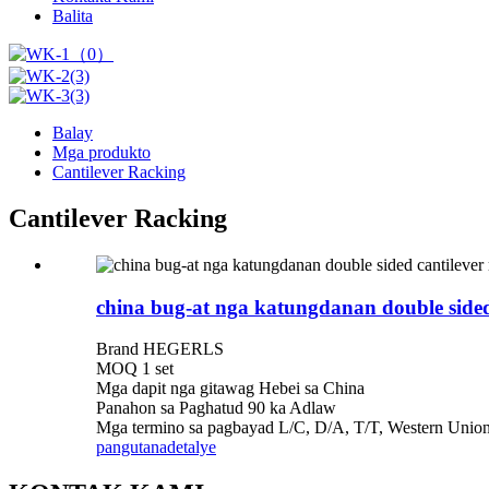
Balita
Balay
Mga produkto
Cantilever Racking
Cantilever Racking
china bug-at nga katungdanan double sided
Brand HEGERLS
MOQ 1 set
Mga dapit nga gitawag Hebei sa China
Panahon sa Paghatud 90 ka Adlaw
Mga termino sa pagbayad L/C, D/A, T/T, Western Unio
pangutana
detalye