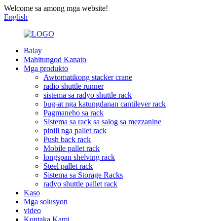
Welcome sa among mga website!
English
Balay
Mahitungod Kanato
Mga produkto
Awtomatikong stacker crane
radio shuttle runner
sistema sa radyo shuttle rack
bug-at nga katungdanan cantilever rack
Pagmaneho sa rack
Sistema sa rack sa salog sa mezzanine
pinili nga pallet rack
Push back rack
Mobile pallet rack
longspan shelving rack
Steel pallet rack
Sistema sa Storage Racks
radyo shuttle pallet rack
Kaso
Mga solusyon
video
Kontaka Kami