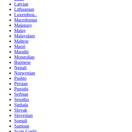
Latvian
Lithuanian
Luxembou..
Macedonian
Malagasy
Malay
Malayalam
Maltese
Maori
Marathi
Mongolian
Burmese
Nepali
Norwegian
Pashto
Persian
Punjabi
Serbian
Sesotho
Sinhala
Slovak
Slovenian
Somali
Samoan
Scots Gaelic