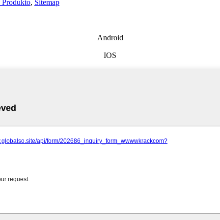
a Produkto
,
Sitemap
Android
IOS