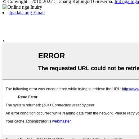
© Copyright - 2010-2022 : Tanang Katungod Gireserba.
Init nga mg
Ipadala ang Email
x