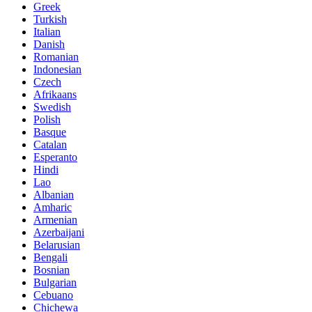
Greek
Turkish
Italian
Danish
Romanian
Indonesian
Czech
Afrikaans
Swedish
Polish
Basque
Catalan
Esperanto
Hindi
Lao
Albanian
Amharic
Armenian
Azerbaijani
Belarusian
Bengali
Bosnian
Bulgarian
Cebuano
Chichewa