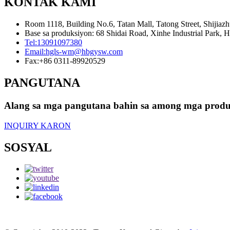
KONTAK KAMI
Room 1118, Building No.6, Tatan Mall, Tatong Street, Shijiaz
Base sa produksiyon: 68 Shidai Road, Xinhe Industrial Park, H
Tel:
13091097380
Email:
hgls-wm@hbgysw.com
Fax:
+86 0311-89920529
PANGUTANA
Alang sa mga pangutana bahin sa among mga produkto
INQUIRY KARON
SOSYAL