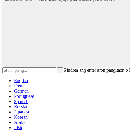
Pindota ang enter aron pangitaon o
English
French
German
Portuguese
Spanish
Russian
Japanese
Korean
Arabic
Irish